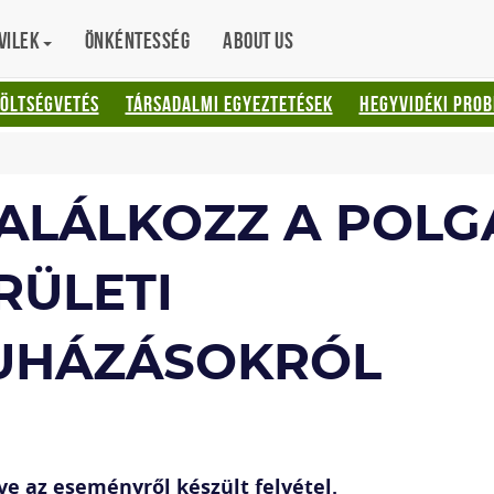
vilek
Önkéntesség
About us
KÖLTSÉGVETÉS
TÁRSADALMI EGYEZTETÉSEK
HEGYVIDÉKI PRO
TALÁLKOZZ A POL
RÜLETI
UHÁZÁSOKRÓL
ve az eseményről készült felvétel.