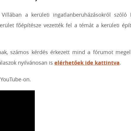
illában a kerületi ingatlanberuházásokról szóló P
ület főépítésze vezették fel a témát a kerületi építé
inak, számos kérdés érkezett mind a fórumot mege
álaszok nyilvánosan is
elérhetőek ide kattintva
.
a YouTube-on.