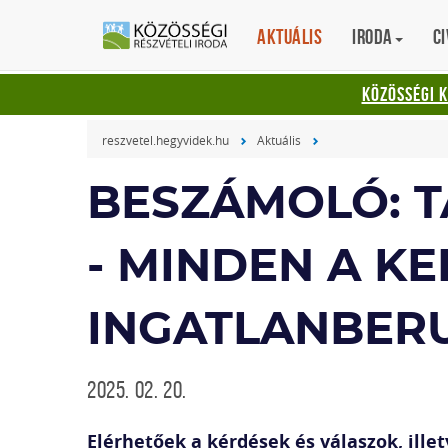
Aktuális
Iroda
Ci
KÖZÖSSÉGI 
reszvetel.hegyvidek.hu
Aktuális
BESZÁMOLÓ: 
- MINDEN A KE
INGATLANBER
2025. 02. 20.
Elérhetőek a kérdések és válaszok, illet