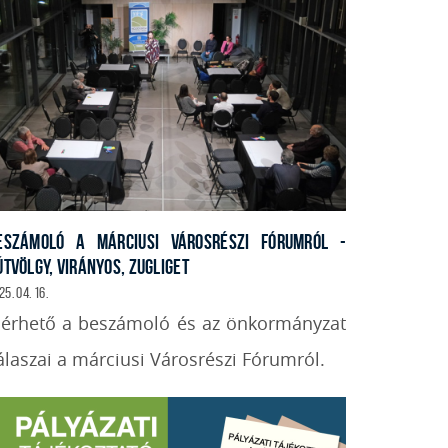
ESZÁMOLÓ A MÁRCIUSI VÁROSRÉSZI FÓRUMRÓL -
ÚTVÖLGY, VIRÁNYOS, ZUGLIGET
25. 04. 16.
lérhető a beszámoló és az önkormányzat
álaszai a márciusi Városrészi Fórumról.