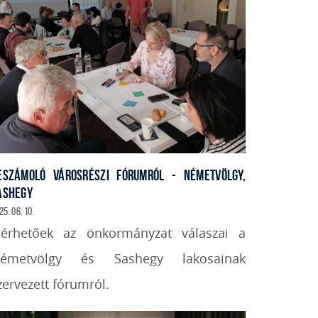
ESZÁMOLÓ VÁROSRÉSZI FÓRUMRÓL - NÉMETVÖLGY,
ASHEGY
25. 06. 10.
lérhetőek az önkormányzat válaszai a
émetvölgy és Sashegy lakosainak
zervezett fórumról.