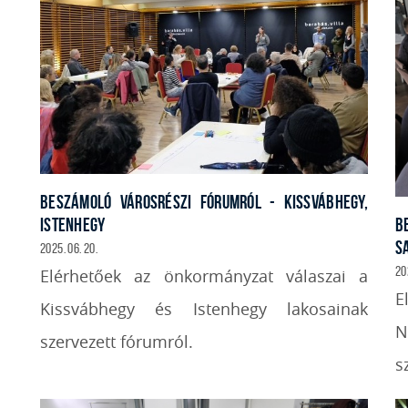
BESZÁMOLÓ VÁROSRÉSZI FÓRUMRÓL - KISSVÁBHEGY,
B
ISTENHEGY
S
2025. 06. 20.
20
Elérhetőek az önkormányzat válaszai a
E
Kissvábhegy és Istenhegy lakosainak
N
szervezett fórumról.
s