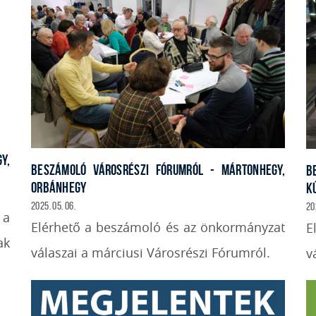
Y,
BESZÁMOLÓ VÁROSRÉSZI FÓRUMRÓL - MÁRTONHEGY,
B
ORBÁNHEGY
K
2025. 05. 06.
20
 a
Elérhető a beszámoló és az önkormányzat
E
ak
válaszai a márciusi Városrészi Fórumról.
v