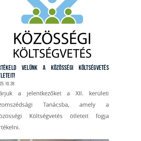
RTÉKELD VELÜNK A KÖZÖSSÉGI KÖLTSÉGVETÉS
LETEIT!
25. 10. 28.
árjuk a jelentkezőket a XII. kerületi
zomszédsági Tanácsba, amely a
özösségi Költségvetés ötleteit fogja
rtékelni.