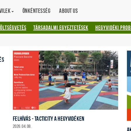
vilek
Önkéntesség
About us
KÖLTSÉGVETÉS
TÁRSADALMI EGYEZTETÉSEK
HEGYVIDÉKI PRO
ÉS
FELHÍVÁS - TACTICITY A HEGYVIDÉKEN
2026. 04. 08.
A