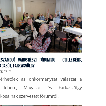
ESZÁMOLÓ VÁROSRÉSZI FÓRUMRÓL - CSILLEBÉRC,
AGASÚT, FARKASVÖLGY
25. 07. 17.
lérhetőek az önkormányzat válaszai a
sillebérc, Magasút és Farkasvölgy
akosainak szervezett fórumról.