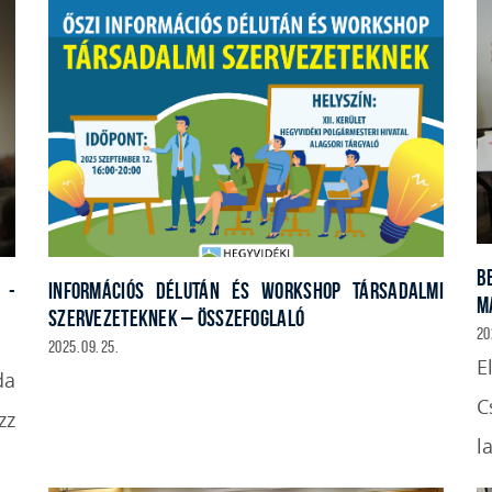
B
 -
INFORMÁCIÓS DÉLUTÁN ÉS WORKSHOP TÁRSADALMI
M
SZERVEZETEKNEK – ÖSSZEFOGLALÓ
20
2025. 09. 25.
E
da
C
zz
l