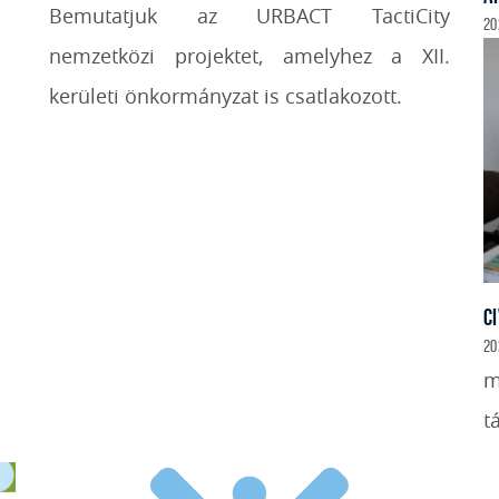
Bemutatjuk az URBACT TactiCity
202
nemzetközi projektet, amelyhez a XII.
kerületi önkormányzat is csatlakozott.
C
20
m
t