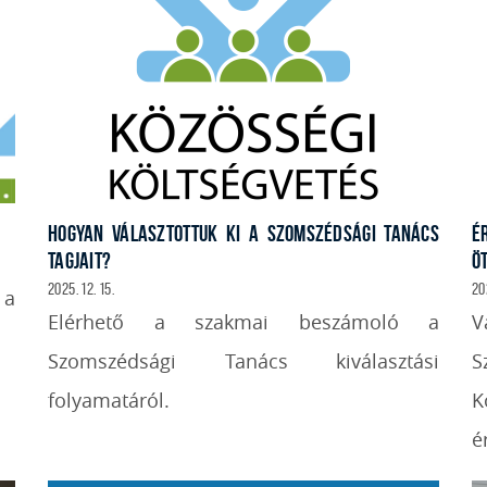
HOGYAN VÁLASZTOTTUK KI A SZOMSZÉDSÁGI TANÁCS
É
TAGJAIT?
ÖT
2025. 12. 15.
20
 a
Elérhető a szakmai beszámoló a
V
Szomszédsági Tanács kiválasztási
S
folyamatáról.
K
é