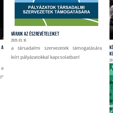
VÁRJUK AZ ÉSZREVÉTELEIKET
2025. 03. 10.
 A
K
a társadalmi szervezetek támogatására
K
kiírt pályázatokkal kapcsolatban!
20
 a
l"