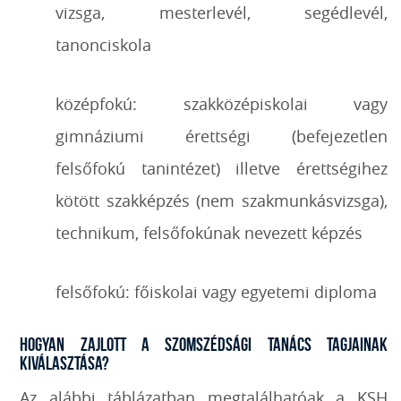
vizsga, mesterlevél, segédlevél,
tanonciskola
középfokú: szakközépiskolai vagy
gimnáziumi érettségi (befejezetlen
felsőfokú tanintézet) illetve érettségihez
kötött szakképzés (nem szakmunkásvizsga),
technikum, felsőfokúnak nevezett képzés
felsőfokú: főiskolai vagy egyetemi diploma
Hogyan zajlott a Szomszédsági Tanács tagjainak
kiválasztása?
Az alábbi táblázatban megtalálhatóak a KSH