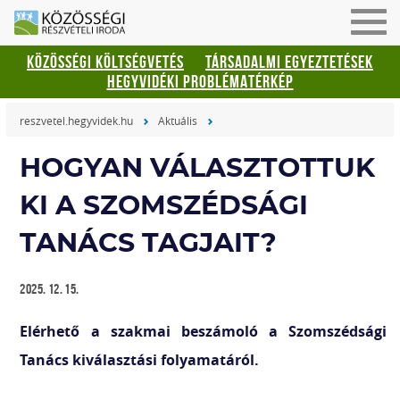
Men
be-
KÖZÖSSÉGI KÖLTSÉGVETÉS
TÁRSADALMI EGYEZTETÉSEK
vagy
HEGYVIDÉKI PROBLÉMATÉRKÉP
kika
reszvetel.hegyvidek.hu
Aktuális
HOGYAN VÁLASZTOTTUK
KI A SZOMSZÉDSÁGI
TANÁCS TAGJAIT?
2025. 12. 15.
Elérhető a szakmai beszámoló a Szomszédsági
Tanács kiválasztási folyamatáról.