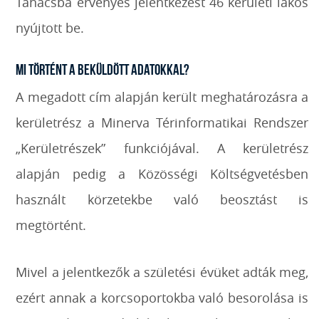
Tanácsba érvényes jelentkezést 46 kerületi lakos
nyújtott be.
Mi történt a beküldött adatokkal?
A megadott cím alapján került meghatározásra a
kerületrész a Minerva Térinformatikai Rendszer
„Kerületrészek” funkciójával. A kerületrész
alapján pedig a Közösségi Költségvetésben
használt körzetekbe való beosztást is
megtörtént.
Mivel a jelentkezők a születési évüket adták meg,
ezért annak a korcsoportokba való besorolása is