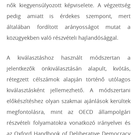
nők kiegyensúlyozott képviselete. A végzettség
pedig amiatt is érdekes szempont, mert
általában fordított arányosságot mutat a
közügyekben való részvételi hajlandósággal.
A kiválasztáshoz használt módszertan a
jelentkezők önkiválasztásán alapult, kvótás,
rétegzett célszámok alapján történő utólagos
kiválasztásként jellemezhető. A módszertani
előkészítéshez olyan szakmai ajánlások kerültek
megfontolásra, mint az OECD állampolgári
részvételi folyamatokra vonatkozó irányelvei és
az Oxford Handbook of Deliberative Democracy