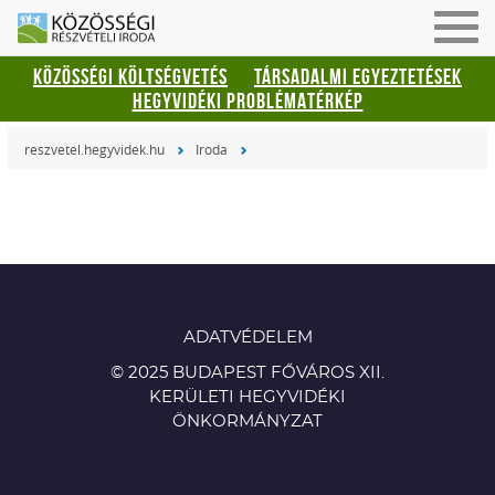
Men
be-
KÖZÖSSÉGI KÖLTSÉGVETÉS
TÁRSADALMI EGYEZTETÉSEK
vagy
HEGYVIDÉKI PROBLÉMATÉRKÉP
kika
reszvetel.hegyvidek.hu
Iroda
ADATVÉDELEM
© 2025
BUDAPEST FŐVÁROS XII.
KERÜLETI HEGYVIDÉKI
ÖNKORMÁNYZAT