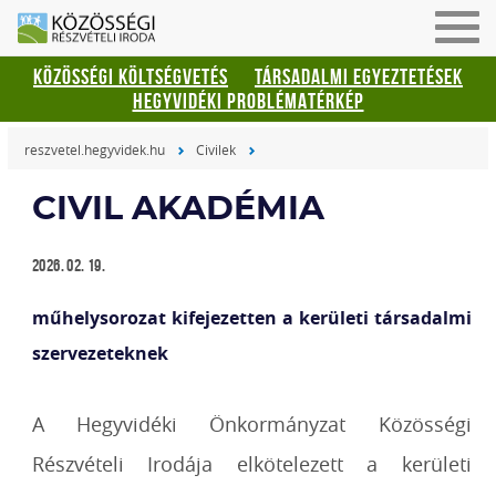
Men
be-
KÖZÖSSÉGI KÖLTSÉGVETÉS
TÁRSADALMI EGYEZTETÉSEK
vagy
HEGYVIDÉKI PROBLÉMATÉRKÉP
kika
reszvetel.hegyvidek.hu
Civilek
CIVIL AKADÉMIA
2026. 02. 19.
műhelysorozat kifejezetten a kerületi társadalmi
szervezeteknek
A Hegyvidéki Önkormányzat Közösségi
Részvételi Irodája elkötelezett a kerületi