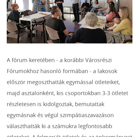
A fórum keretében - a korábbi Városrészi
Fórumokhoz hasonló formában - a lakosok
először megoszthatták egymással ötleteiket,
majd asztalonként, kis csoportokban 3-3 ötletet
részletesen is kidolgoztak, bemutattak
egymásnak és végül szimpátiaszavazáson
választhatták ki a számukra legfontosabb
ötleteket. A felmerült ötletek és az önkormányzat