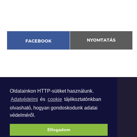
NYOMTATÁS
FACEBOOK
Oldalainkon HTTP-sütiket használunk.
ADATVÉDELEM
Adatvédelmi
és
cookie
tájékoztatónkban
© 2025
BUDAPEST FŐVÁROS XII.
olvasható, hogyan gondoskodunk adatai
KERÜLETI HEGYVIDÉKI
védelméről.
ÖNKORMÁNYZAT
Elfogadom