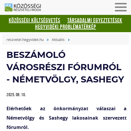
Men
be-
KÖZÖSSÉGI KÖLTSÉGVETÉS
TÁRSADALMI EGYEZTETÉSEK
vagy
HEGYVIDÉKI PROBLÉMATÉRKÉP
kika
reszvetel.hegyvidek.hu
Aktuális
BESZÁMOLÓ
VÁROSRÉSZI FÓRUMRÓL
- NÉMETVÖLGY, SASHEGY
2025. 06. 10.
Elérhetőek az önkormányzat válaszai a
Németvölgy és Sashegy lakosainak szervezett
fórumról.