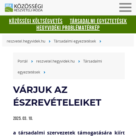
Men
be-
KÖZÖSSÉGI KÖLTSÉGVETÉS
TÁRSADALMI EGYEZTETÉSEK
vagy
HEGYVIDÉKI PROBLÉMATÉRKÉP
kika
reszvetel.hegyvidek.hu
Társadalmi egyeztetések
Portál
reszvetel.hegyvidek.hu
Társadalmi
egyeztetések
VÁRJUK AZ
ÉSZREVÉTELEIKET
2025. 03. 10.
a társadalmi szervezetek támogatására kiírt