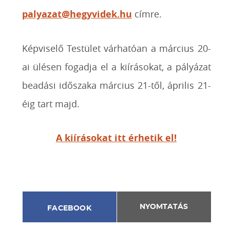
palyazat@hegyvidek.hu
címre.
Képviselő Testület várhatóan a március 20-
ai ülésen fogadja el a kiírásokat, a pályázat
beadási időszaka március 21-től, április 21-
éig tart majd.
A kiírásokat itt érhetik el!
NYOMTATÁS
FACEBOOK