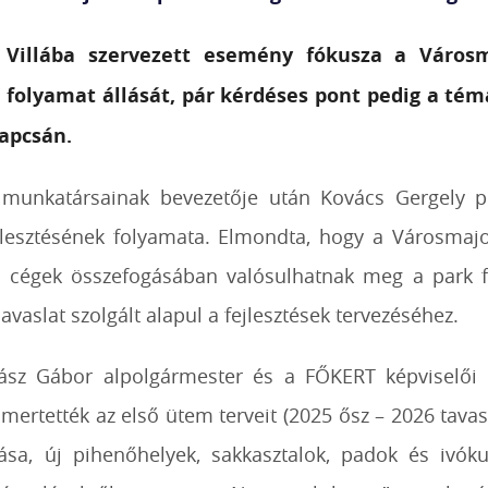
 Villába szervezett esemény fókusza a Város
folyamat állását, pár kérdéses pont pedig a téma
apcsán.
 munkatársainak bevezetője után Kovács Gergely po
lesztésének folyamata. Elmondta, hogy a Városmajor F
cégek összefogásában valósulhatnak meg a park fel
avaslat szolgált alapul a fejlesztések tervezéséhez.
ász Gábor alpolgármester és a FŐKERT képviselői m
smertették az első ütem terveit (2025 ősz – 2026 tavas
sa, új pihenőhelyek, sakkasztalok, padok és ivókut