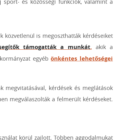
j sport- és közösségi funkciók, valamint a
k közvetlenül is megoszthatták kérdéseiket
segítők támogatták a munkát
,
akik a
 önkormányzat egyéb
önkéntes lehetőségei
mák megvitatásával, kérdések és meglátások
en megválaszolták a felmerült kérdéseket.
asználat körül zajlott. Többen aggodalmukat