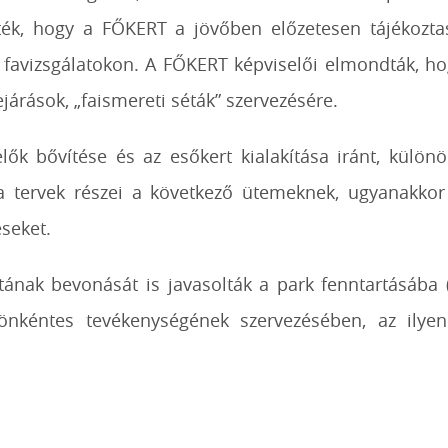
rték, hogy a FŐKERT a jövőben előzetesen tájékoztas
a favizsgálatokon.
A FŐKERT képviselői elmondták, ho
ejárások, „faismereti séták” szervezésére.
elők bővítése és az esőkert kialakítása iránt, kül
a tervek részei a következő ütemeknek, ugyanakkor
éseket.
atának bevonását is javasolták a park fenntartásába (
 önkéntes tevékenységének szervezésében, az ilye