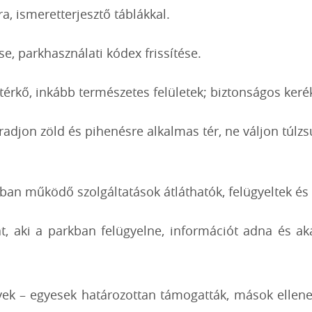
, ismeretterjesztő táblákkal.
e, parkhasználati kódex frissítése.
térkő, inkább természetes felületek; biztonságos keré
djon zöld és pihenésre alkalmas tér, ne váljon túlzsú
kban működő szolgáltatások átláthatók, felügyeltek és
, aki a parkban felügyelne, információt adna és aká
yek – egyesek határozottan támogatták, mások ellene