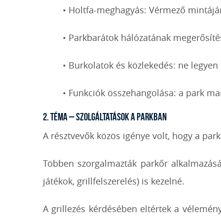
• Holtfa-meghagyás: Vérmező mintájára
• Parkbarátok hálózatának megerősítés
• Burkolatok és közlekedés: ne legyen 
• Funkciók összehangolása: a park mara
2. téma – Szolgáltatások a parkban
A résztvevők közös igénye volt, hogy a par
Többen szorgalmazták parkőr alkalmazását
játékok, grillfelszerelés) is kezelné.
A grillezés kérdésében eltértek a vélemén