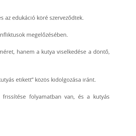
 és az edukáció köré szerveződtek.
konfliktusok megelőzésében.
a méret, hanem a kutya viselkedése a döntő,
tyás etikett” közös kidolgozása iránt.
frissítése folyamatban van, és a kutyás