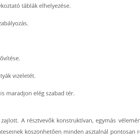
koztató táblák elhelyezése.
szabályozás.
ővítése.
tyák vizeletét.
 is maradjon elég szabad tér.
 zajlott. A résztvevők konstruktívan, egymás vélemén
énteseinek köszönhetően minden asztalnál pontosan rög