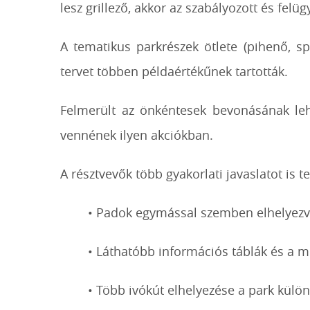
lesz grillező, akkor az szabályozott és fe
A tematikus parkrészek ötlete (pihenő, sp
tervet többen példaértékűnek tartották.
Felmerült az önkéntesek bevonásának leh
vennének ilyen akciókban.
A résztvevők több gyakorlati javaslatot is te
• Padok egymással szemben elhelyezve
• Láthatóbb információs táblák és a m
• Több ivókút elhelyezése a park külö