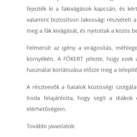
fejezték ki a fakivágások kapcsán, és ké
valamint biztosítson lakossági részvételt 
meg a fák kivágását, és nyitottak a közös b
Felmerült az igény a virágosítás, méhleg
környékén. A FŐKERT jelezte, hogy ezek 
használat korlátozása előzze meg a telepít
A résztvevők a fiatalok közösségi szolgál
Iroda felajánlotta, hogy segít a diákok
elérhetőségein.
További javaslatok: