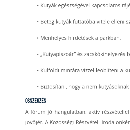
• Kutyák egészségével kapcsolatos tájé
• Beteg kutyák futtatóba vitele elleni 
• Menhelyes hirdetések a parkban.
• „Kutyapiszoár” és zacskókihelyezés b
• Külföldi mintára vízzel leöblíteni a ku
• Biztosítani, hogy a nem kutyásoknak
Összegzés
A fórum jó hangulatban, aktív részvétellel
jövőjét. A Közösségi Részvételi Iroda önk