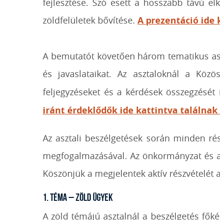
fejlesztése. Szó esett a hosszabb távú el
zöldfelületek bővítése.
A prezentáció ide 
A bemutatót követően három tematikus aszt
és javaslataikat. Az asztaloknál a Közö
feljegyzéseket és a kérdések összegzését
iránt érdeklődők ide kattintva találnak
Az asztali beszélgetések során minden rés
megfogalmazásával. Az önkormányzat és a 
Köszönjük a megjelentek aktív részvételét 
1. téma – Zöld ügyek
A zöld témájú asztalnál a beszélgetés főké