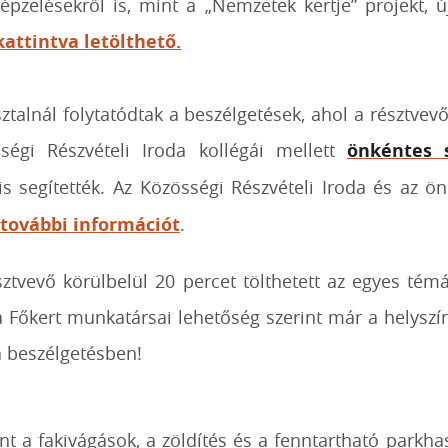
képzelésekről is, mint a „Nemzetek kertje” projekt, ú
kattintva letölthető.
alnál folytatódtak a beszélgetések, ahol a résztvevő
sségi Részvételi Iroda kollégái mellett
önkéntes 
 is segítették. Az Közösségi Részvételi Iroda és az
 további információt
.
ztvevő körülbelül 20 percet tölthetett az egyes té
Főkert munkatársai lehetőség szerint már a helyszín
a beszélgetésben!
nt a fakivágások, a zöldítés és a fenntartható parkh