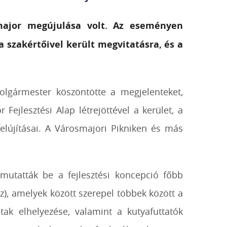
major megújulása volt. Az eseményen
 szakértőivel került megvitatásra, és a
lgármester köszöntötte a megjelenteket,
ejlesztési Alap létrejöttével a kerület, a
újításai. A Városmajori Pikniken és más
utatták be a fejlesztési koncepció főbb
z), amelyek között szerepel többek között a
ak elhelyezése, valamint a kutyafuttatók