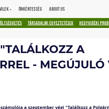
vilek
Önkéntesség
About us
KÖLTSÉGVETÉS
TÁRSADALMI EGYEZTETÉSEK
HEGYVIDÉKI PRO
"TALÁLKOZZ A
RREL - MEGÚJULÓ
beszámolója a szeptember végi "Találkozz a Polgá