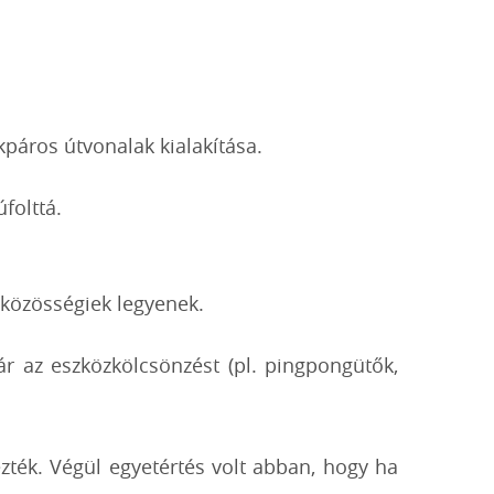
kpáros útvonalak kialakítása.
folttá.
 közösségiek legyenek.
r az eszközkölcsönzést (pl. pingpongütők,
zték. Végül egyetértés volt abban, hogy ha