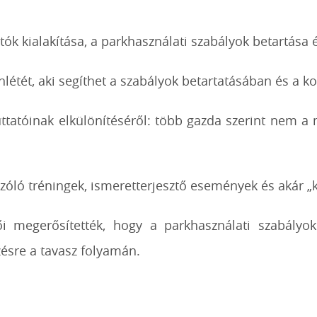
tók kialakítása, a parkhasználati szabályok betartása
létét, aki segíthet a szabályok betartatásában és a 
 futtatóinak elkülönítéséről: több gazda szerint nem 
.
zóló tréningek, ismeretterjesztő események és akár „ku
 megerősítették, hogy a parkhasználati szabályok 
zésre a tavasz folyamán.