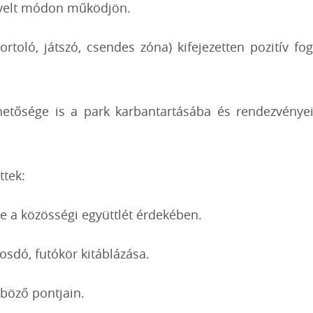
lügyelt módon működjön.
ortoló, játszó, csendes zóna) kifejezetten pozitív f
etősége is a park karbantartásába és rendezvényeib
ttek:
 a közösségi együttlét érdekében.
osdó, futókör kitáblázása.
nböző pontjain.