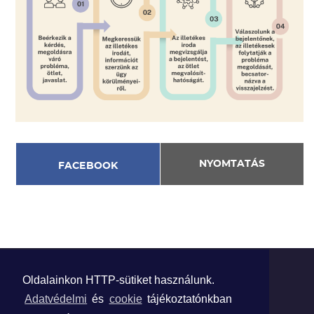
NYOMTATÁS
FACEBOOK
Oldalainkon HTTP-sütiket használunk.
ADATVÉDELEM
Adatvédelmi
és
cookie
tájékoztatónkban