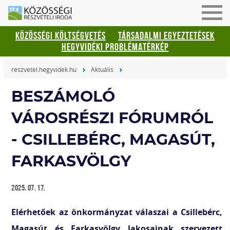
Men
be-
KÖZÖSSÉGI KÖLTSÉGVETÉS
TÁRSADALMI EGYEZTETÉSEK
vagy
HEGYVIDÉKI PROBLÉMATÉRKÉP
kika
reszvetel.hegyvidek.hu
Aktuális
BESZÁMOLÓ
VÁROSRÉSZI FÓRUMRÓL
- CSILLEBÉRC, MAGASÚT,
FARKASVÖLGY
2025. 07. 17.
Elérhetőek az önkormányzat válaszai a Csillebérc,
Magasút és Farkasvölgy lakosainak szervezett