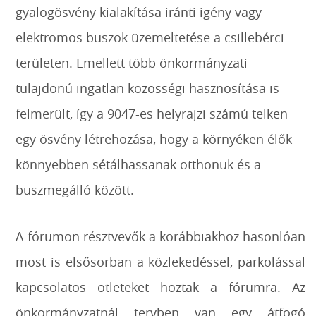
gyalogösvény kialakítása iránti igény vagy
elektromos buszok üzemeltetése a csillebérci
területen. Emellett több önkormányzati
tulajdonú ingatlan közösségi hasznosítása is
felmerült, így a 9047-es helyrajzi számú telken
egy ösvény létrehozása, hogy a környéken élők
könnyebben sétálhassanak otthonuk és a
buszmegálló között.
A fórumon résztvevők a korábbiakhoz hasonlóan
most is elsősorban a közlekedéssel, parkolással
kapcsolatos ötleteket hoztak a fórumra. Az
önkormányzatnál tervben van egy átfogó