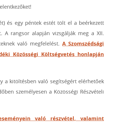
jelentkezőket!
) és egy péntek estét tölt el a beérkezett
. A rangsor alapján vizsgálják meg a XII.
eteknek való megfelelést.
A Szomszédsági
idéki Közösségi Költségvetés honlapján
y a kitöltésben való segítségért elérhetőek
időben személyesen a Közösségi Részvételi
eseményein való részvétel, valamint