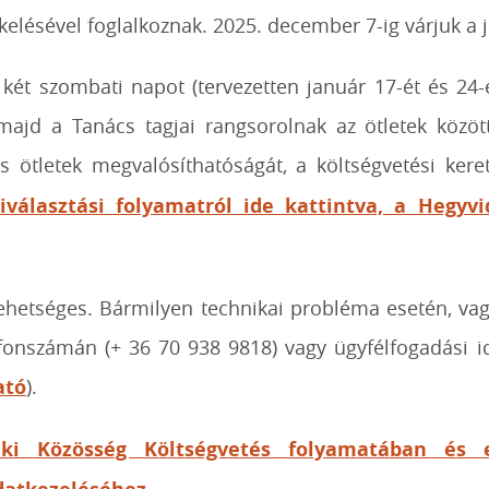
kelésével foglalkoznak. 2025. december 7-ig várjuk a 
t szombati napot (tervezetten január 17-ét és 24-ét
majd a Tanács tagjai rangsorolnak az ötletek között
s ötletek megvalósíthatóságát, a költségvetési ker
választási folyamatról ide kattintva, a Hegyv
 lehetséges. Bármilyen technikai probléma esetén, vag
efonszámán (+ 36 70 938 9818) vagy ügyfélfogadási 
ató
).
éki Közösség Költségvetés folyamatában és 