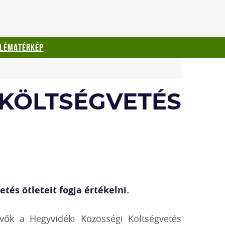
BLÉMATÉRKÉP
 KÖLTSÉGVETÉS
tés ötleteit fogja értékelni.
evők a Hegyvidéki Közösségi Költségvetés