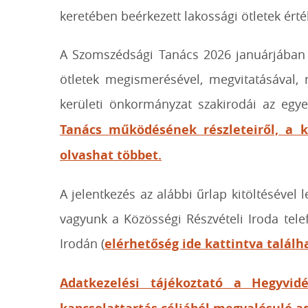
keretében beérkezett lakossági ötletek érté
A Szomszédsági Tanács 2026 januárjában ké
ötletek megismerésével, megvitatásával, 
kerületi önkormányzat szakirodái az egye
Tanács működésének részleteiről, a ki
olvashat többet.
A jelentkezés az alábbi űrlap kitöltésével
vagyunk a Közösségi Részvételi Iroda tel
Irodán (
elérhetőség ide kattintva találh
Adatkezelési tájékoztató a Hegyvid