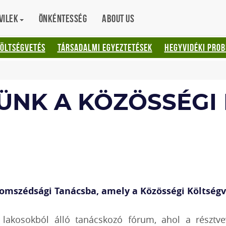
vilek
Önkéntesség
About us
KÖLTSÉGVETÉS
TÁRSADALMI EGYEZTETÉSEK
HEGYVIDÉKI PRO
ÜNK A KÖZÖSSÉGI
Szomszédsági Tanácsba, amely a Közösségi Költségve
 lakosokból álló tanácskozó fórum, ahol a résztv