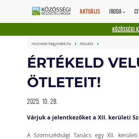
Aktuális
Iroda
Ci
KÖZÖSSÉGI 
reszvetel.hegyvidek.hu
Aktuális
ÉRTÉKELD VEL
ÖTLETEIT!
2025. 10. 28.
Várjuk a jelentkezőket a XII. kerületi 
A Szomszédsági Tanács egy XII. kerületi